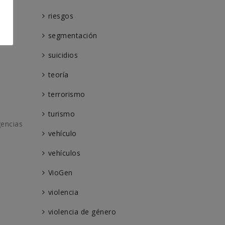
riesgos
segmentación
suicidios
teoría
terrorismo
turismo
gencias
vehículo
n
vehículos
VioGen
violencia
violencia de género