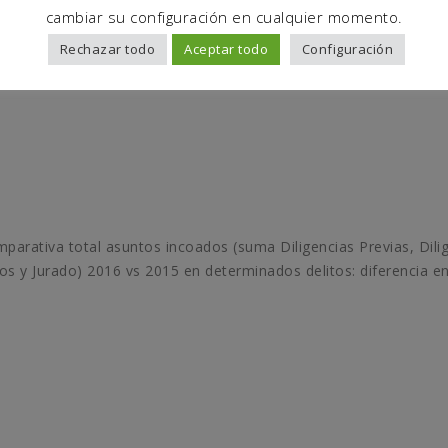
cambiar su configuración en cualquier momento.
Rechazar todo
Aceptar todo
Configuración
mparativa total asuntos incoados (suma Diligencias Previas, Dili
s y Jurado) 2016 vs 2015 en determinados delitos: diferencia e