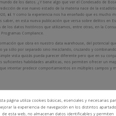
l mundo de los datos. ¿Y tiene algo que ver el Condesado de Bos
redicción de ese nuevo estado de la materia nace de la estadísti
920,
sí
. Y como la experiencia nos ha enseñado que es mucho m
saber, en esta nueva publicación que versa sobre delitos en E
e los datos históricos que utilizamos, entre otras, en la Consu
 y Programas Compliance.
ormación que obra en nuestro data warehouse, del potencial qu
 no ya sólo por separado sino mezclando, cruzando y combinand
 simple vista quizás pueda parecer diferente pero que en su conj
s suficientes habilidades analíticas, nos permiten ofrecer un ma
 que intentar predecir comportamientos en múltiples campos y m
mparativa Diligencias Previas 2016 vs 2007 en determinados deli
sta página utiliza cookies básicas, esenciales y necesarias pa
porcentual
ejorar la experiencia de navegación en los distintos apartad
de esta web, no almacenan datos identificables y permiten