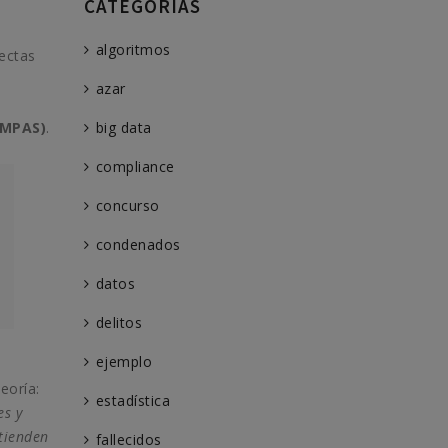
CATEGORÍAS
algoritmos
ectas
azar
MPAS)
.
big data
compliance
concurso
condenados
datos
delitos
ejemplo
eoría:
estadística
es y
 tienden
fallecidos