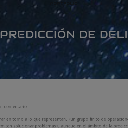
PORTFOLIO
PREDICCIÓN DE DEL
un comentario
rar en torno a lo que representan, «un grupo finito de operacion
miten solucionar problemas», aunque en el ámbito de la predicc