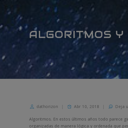
ALGORITMOS Y 
dathorizon
Abr 10, 2018
Deja 
Algoritmos. En estos últimos años todo parece gi
organizadas
de manera lógica y ordenada que per