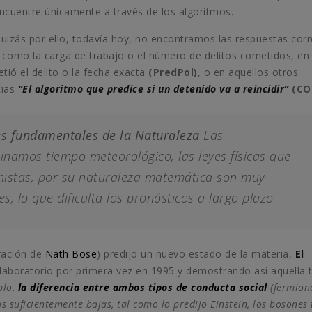
encuentre únicamente a través de los algoritmos.
uizás por ello, todavía hoy, no encontramos las respuestas corr
 como la carga de trabajo o el número de delitos cometidos, en
tió el delito o la fecha exacta
(PredPol)
, o en aquellos otros
cias
“El algoritmo que predice si un detenido va a reincidir”
(CO
yes fundamentales de la Naturaleza
Las
namos tiempo meteorológico, las leyes físicas que
inistas, por su naturaleza matemática son muy
es, lo que dificulta los pronósticos a largo plazo
ración de
Nath Bose
) predijo un nuevo estado de la materia,
El
laboratorio por primera vez en 1995 y demostrando así aquella t
plo,
la diferencia entre ambos tipos de conducta social
(fermion
 suficientemente bajas, tal como lo predijo Einstein, los bosones