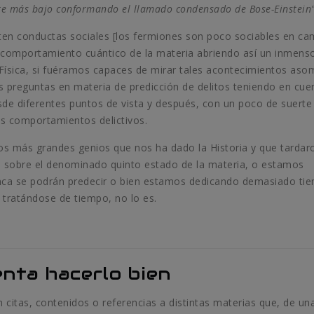
te más bajo conformando el llamado condensado de Bose-Einstein”
ten conductas sociales [los fermiones son poco sociables en ca
el comportamiento cuántico de la materia abriendo así un inmens
Física, si fuéramos capaces de mirar tales acontecimientos as
as preguntas en materia de predicción de delitos teniendo en cue
de diferentes puntos de vista y después, con un poco de suerte
es comportamientos delictivos.
los más grandes genios que nos ha dado la Historia y que tardar
 sobre el denominado quinto estado de la materia, o estamos
ca se podrán predecir o bien estamos dedicando demasiado ti
 tratándose de tiempo, no lo es.
enta hacerlo bien
citas, contenidos o referencias a distintas materias que, de un