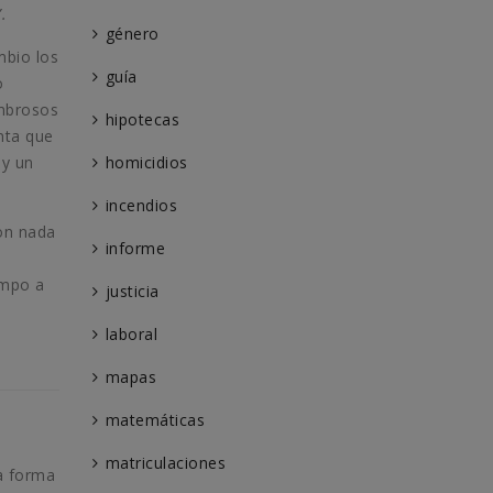
.
género
mbio los
guía
o
ombrosos
hipotecas
nta que
 y un
homicidios
incendios
on nada
informe
empo a
justicia
laboral
mapas
matemáticas
matriculaciones
a forma