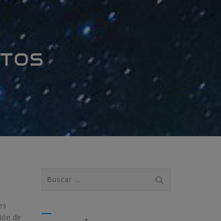
ITOS
Buscar:
es
ión de