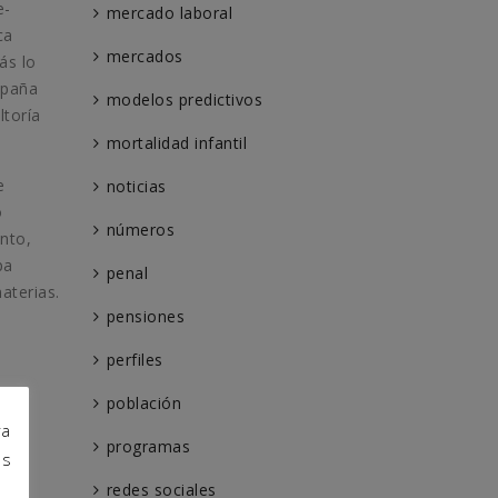
e-
mercado laboral
ca
mercados
ás lo
spaña
modelos predictivos
ltoría
mortalidad infantil
e
noticias
o
números
unto,
pa
penal
aterias.
pensiones
perfiles
población
tos:
ra
programas
os
redes sociales